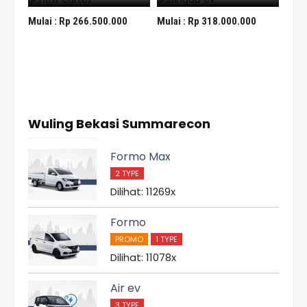
Mulai :
Rp 266.500.000
Mulai :
Rp 318.000.000
Clo
Mula
Wuling Bekasi Summarecon
Formo Max
2 TYPE
Dilihat: 11269x
Formo
PROMO
1 TYPE
Dilihat: 11078x
Air ev
3 TYPE