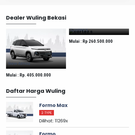
Dealer Wuling Bekasi
Cortez S
Mulai :
Rp 260.500.000
New Almaz
Mulai :
Rp. 405.000.000
M
Daftar Harga Wuling
Formo Max
2 TYPE
Dilihat: 11269x
Formo