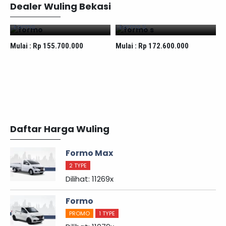
Dealer Wuling Bekasi
Formo
Formo S
Mulai :
Rp 155.700.000
Mulai :
Rp 172.600.000
M
Daftar Harga Wuling
Formo Max
2 TYPE
Dilihat: 11269x
Formo
PROMO
1 TYPE