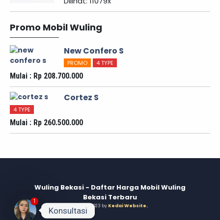
Dilihat: 11079x
Promo Mobil Wuling
New Confero S
PROMO
4 TYPE
Mulai : Rp 208.700.000
Cortez S
4 TYPE
Mulai : Rp 260.500.000
Wuling Bekasi - Daftar Harga Mobil Wuling
Bekasi Terbaru
1
© 2015 - 2023 by
Kedai Website
.
Konsultasi
Konsultasi