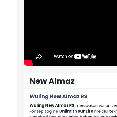
New Almaz
Wuling New Almaz RS
Wuling New Almaz RS
merupaka
n
varian t
konsep tagline
Unlimit Your Life
melalui tek
Menghadirkan dua varian, bahan bakar bens