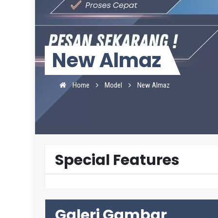
New Almaz
Home
Model
New Almaz
Special Features
Galeri Gambar