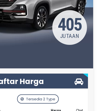
405
JUTAAN
aftar Harga
Tersedia 2 Type
e
Harga
Chat