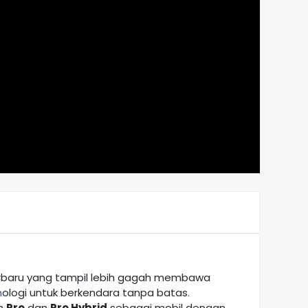
erbaru yang tampil lebih gagah membawa
n
ologi untuk berkendara tanpa batas
.
in
Pro
dan
Pro Hybrid
sebagai mobil dengan