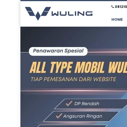
08121
HOME