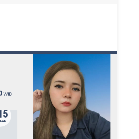
0
WIB
15
318
PROMO
TAAN
JUTAAN
Binguo EV
Almaz