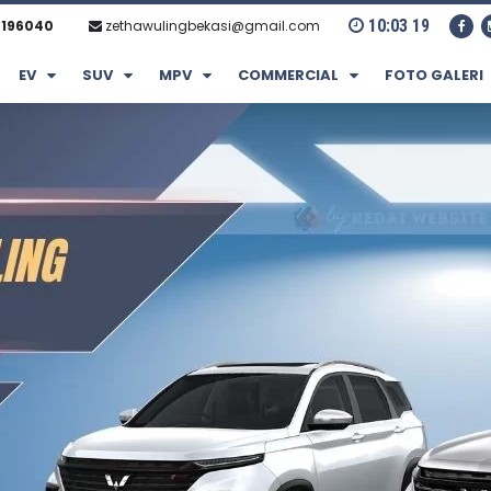
10
:
03
20
0196040
zethawulingbekasi@gmail.com
EV
SUV
MPV
COMMERCIAL
FOTO GALERI