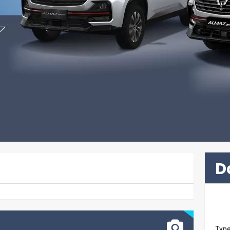
D
Typ