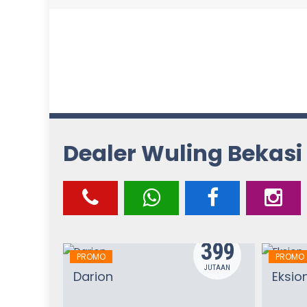
Dealer Wuling Bekasi
328
399
PROMO
PROMO
JUTAAN
JUTAAN
Darion
Eksio