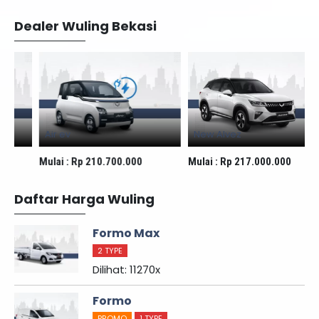
Dealer Wuling Bekasi
Air ev
New Alvez
Mulai :
Rp 210.700.000
Mulai :
Rp 217.000.000
M
Daftar Harga Wuling
Formo Max
2 TYPE
Dilihat: 11270x
Formo
PROMO
1 TYPE