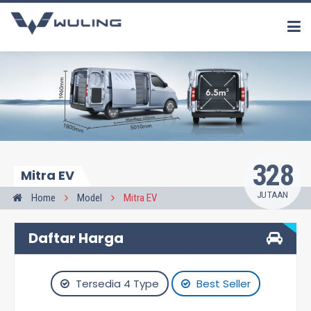
328
Mitra EV
JUTAAN
Home
Model
Mitra EV
Daftar Harga
Tersedia 4 Type
Best Seller