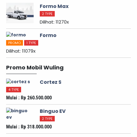
Formo Max
2 TYPE
Dilihat: 11270x
Formo
PROMO
1 TYPE
Dilihat: 11079x
Promo Mobil Wuling
Cortez S
4 TYPE
Mulai : Rp 260.500.000
Binguo EV
2 TYPE
Mulai : Rp 318.000.000