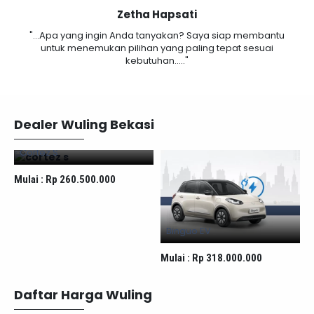
Zetha Hapsati
"...Apa yang ingin Anda tanyakan? Saya siap membantu
untuk menemukan pilihan yang paling tepat sesuai
kebutuhan....."
Dealer Wuling Bekasi
Cortez S
M
Mulai :
Rp 260.500.000
Binguo EV
Mulai :
Rp 318.000.000
Daftar Harga Wuling