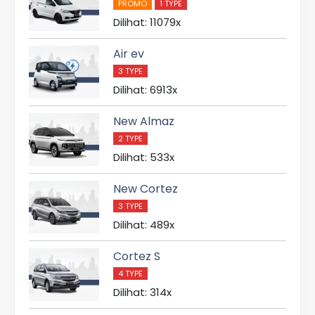
PROMO
1 TYPE
Dilihat: 11079x
Air ev
3 TYPE
Dilihat: 6913x
New Almaz
2 TYPE
Dilihat: 533x
New Cortez
3 TYPE
Dilihat: 489x
Cortez S
4 TYPE
Dilihat: 314x