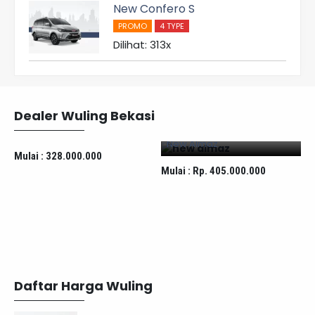
New Confero S
PROMO
4 TYPE
Dilihat: 313x
Dealer Wuling Bekasi
Mitra EV
New Almaz
Mulai :
328.000.000
Mulai :
Rp. 405.000.000
M
Daftar Harga Wuling