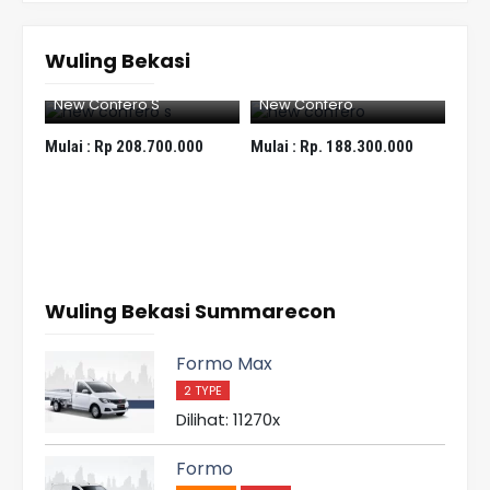
Wuling Bekasi
New Confero S
New Confero
New
0
Mulai :
Rp 208.700.000
Mulai :
Rp. 188.300.000
Mula
Wuling Bekasi Summarecon
Formo Max
2 TYPE
Dilihat: 11270x
Formo